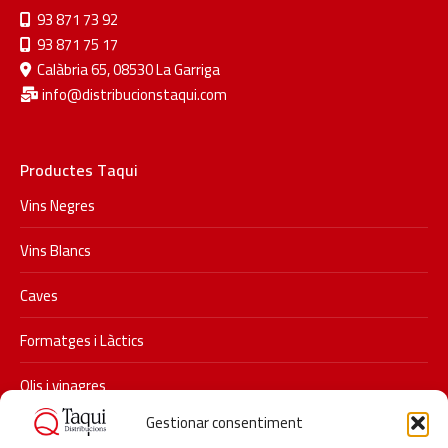
93 871 73 92
93 871 75 17
Calàbria 65, 08530 La Garriga
info@distribucionstaqui.com
Productes Taqui
Vins Negres
Vins Blancs
Caves
Formatges i Làctics
Olis i vinagres
Gestionar consentiment
Xarxes socials