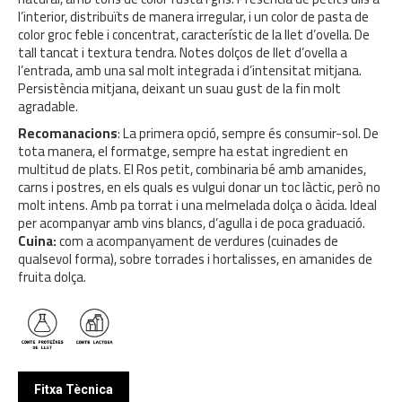
l’interior, distribuïts de manera irregular, i un color de pasta de
color groc feble i concentrat, característic de la llet d’ovella. De
tall tancat i textura tendra. Notes dolços de llet d’ovella a
l’entrada, amb una sal molt integrada i d’intensitat mitjana.
Persistència mitjana, deixant un suau gust de la fin molt
agradable.
Recomanacions
: La primera opció, sempre és consumir-sol. De
tota manera, el formatge, sempre ha estat ingredient en
multitud de plats. El Ros petit, combinaria bé amb amanides,
carns i postres, en els quals es vulgui donar un toc làctic, però no
molt intens. Amb pa torrat i una melmelada dolça o àcida. Ideal
per acompanyar amb vins blancs, d’agulla i de poca graduació.
Cuina:
com a acompanyament de verdures (cuinades de
qualsevol forma), sobre torrades i hortalisses, en amanides de
fruita dolça.
Fitxa Tècnica