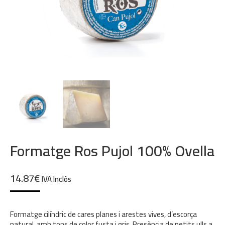
Formatge Ros Pujol 100% Ovella
14.87
€
IVA Inclòs
Formatge cilíndric de cares planes i arestes vives, d’escorça
natural, amb tons de color fusta i gris. Presència de petits ulls a