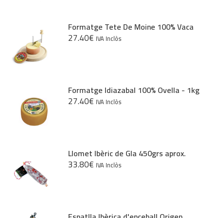
Formatge Tete De Moine 100% Vaca
27.40
€
IVA Inclòs
Formatge Idiazabal 100% Ovella - 1kg
27.40
€
IVA Inclòs
Llomet Ibèric de Gla 450grs aprox.
33.80
€
IVA Inclòs
Espatlla Ibèrica d'enceball Origen