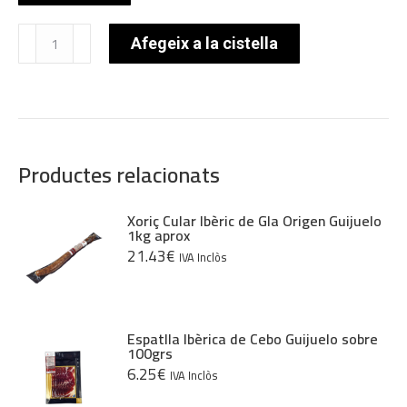
quantitat
Afegeix a la cistella
de
Formatge
Ros
Pujol
100%
Ovella
Productes relacionats
Xoriç Cular Ibèric de Gla Origen Guijuelo
1kg aprox
21.43
€
IVA Inclòs
Espatlla Ibèrica de Cebo Guijuelo sobre
100grs
6.25
€
IVA Inclòs