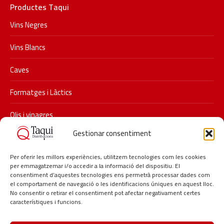
Productes Taqui
Vins Negres
Vins Blancs
Caves
Formatges i Làctics
Olis i vinagres
Gestionar consentiment
Xarxes socials
Segueix-nos a Instagram i descobreix les últimes promocions i
Per oferir les millors experiències, utilitzem tecnologies com les cookies
per emmagatzemar i/o accedir a la informació del dispositiu. El
novetats de Taqui.
consentiment d’aquestes tecnologies ens permetrà processar dades com
#taqui #distribucionstaqui #restauracio #delicatessen
el comportament de navegació o les identificacions úniques en aquest lloc.
No consentir o retirar el consentiment pot afectar negativament certes
#hosteleria #lagarriga
característiques i funcions.