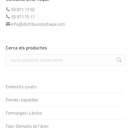
93 871 73 92
93 871 75 17
info@distribucionstaqui.com
Cerca els productes
Search:
Embotits curats
Pernils i espatlles
Formatges i Làctics
Foie i Derivats de l’ànec