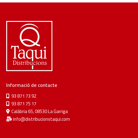
Informació de contacte
93 871 73 92
93 871 75 17
Calàbria 65, 08530 La Garriga
info@distribucionstaqui.com