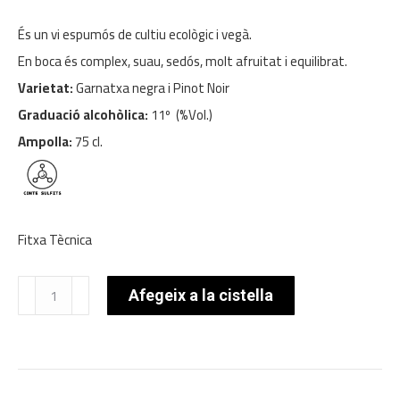
És un vi espumós de cultiu ecològic i vegà.
En boca és complex, suau, sedós, molt afruitat i equilibrat.
Varietat:
Garnatxa negra i Pinot Noir
Graduació alcohòlica:
11º (%Vol.)
Ampolla:
75 cl.
Fitxa Tècnica
quantitat
Afegeix a la cistella
de
Perelada
Stars
Touch
Of
Rose