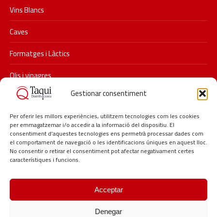
Vins Blancs
Caves
Formatges i Làctics
Olis i vinagres
Gestionar consentiment
Xarxes socials
Segueix-nos a Instagram i descobreix les últimes promocions i
Per oferir les millors experiències, utilitzem tecnologies com les cookies
per emmagatzemar i/o accedir a la informació del dispositiu. El
novetats de Taqui.
consentiment d’aquestes tecnologies ens permetrà processar dades com
#taqui #distribucionstaqui #restauracio #delicatessen
el comportament de navegació o les identificacions úniques en aquest lloc.
No consentir o retirar el consentiment pot afectar negativament certes
#hosteleria #lagarriga
característiques i funcions.
Acceptar
Denegar