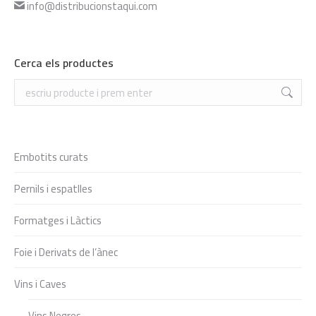
info@distribucionstaqui.com
Cerca els productes
Search:
Embotits curats
Pernils i espatlles
Formatges i Làctics
Foie i Derivats de l’ànec
Vins i Caves
Vins Negres