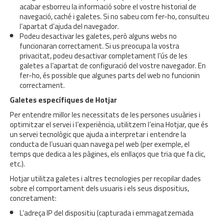
acabar esborreu la informació sobre el vostre historial de
navegació, caché i galetes. Si no sabeu com fer-ho, consulteu
l’apartat d’ajuda del navegador.
Podeu desactivar les galetes, però alguns webs no
funcionaran correctament. Si us preocupa la vostra
privacitat, podeu desactivar completament l’ús de les
galetes a l’apartat de configuració del vostre navegador. En
fer-ho, és possible que algunes parts del web no funcionin
correctament.
Galetes específiques de Hotjar
Per entendre millor les necessitats de les persones usuàries i
optimitzar el servei i l’experiència, utilitzem l’eina Hotjar, que és
un servei tecnològic que ajuda a interpretar i entendre la
conducta de l’usuari quan navega pel web (per exemple, el
temps que dedica a les pàgines, els enllaços que tria que fa clic,
etc.).
Hotjar utilitza galetes i altres tecnologies per recopilar dades
sobre el comportament dels usuaris i els seus dispositius,
concretament:
L’adreça IP del dispositiu (capturada i emmagatzemada