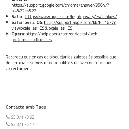
https://support.google.com/chrome/answer/95647?
hl=%22es%22
Safari
:
https://www.apple.com/legal/privacy/es/cookies/
Safari per a iOS
:
http://support.apple.com/kb/HT1677?
viewlocale=es_ES&locale=es_ES
Opera
:
https://help.opera.com/en/latest/web-
preferences/#cookies
Recordeu que en cas de bloquejar les galetes és possible que
determinats serveis o funcionalitats del web no funcionin
correctament.
.
Contacta amb Taqui!
93 871 73 92
93 871 75 17