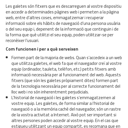
Les galetes són fitxers que es descarreguen al vostre dispositiu
en accedir a determinades pàgines web i permeten a la pàgina
web, entre d’altres coses, emmagatzemar i recuperar
informació sobre els hàbits de navegació d’una persona usuària
o del seu equip i, depenent de la informació que continguin i de
la forma que què utilitzi el seu equip, poden utilitzar-se per
reconèixer l’usuari.
Com funcionen i per a què serveixen
Formen part de la majoria de webs. Quan s’accedeix a un web
que utilitza galetes, el web fa que el navegador creï al vostre
equip (ordinador, tauleta, telèfon, etc.) petits fitxers amb
informació necessària per al funcionament del web. Aquests
fitxers (que són les galetes pròpiament dites) formen part
de la tecnologia necessària per al correcte funcionament del
lloc web i no són inherentment perjudicials.
L’historial de navegació i les galetes s’emmagatzemen al
vostre equip. Les galetes, de forma similar a l’historial de
navegació o a la memòria caché del navegador, són un rastre
de la vostra activitat a Internet. Això pot ser important si
altres persones poden accedir al vostre equip. En el cas que
estigueu utilitzant un equip compartit, es recomana que en