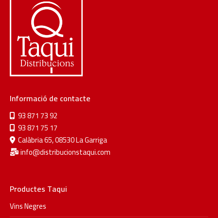
Informació de contacte
93 871 73 92
93 871 75 17
Calàbria 65, 08530 La Garriga
info@distribucionstaqui.com
Productes Taqui
Vins Negres