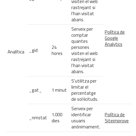
visiten el web
rastrejant si
l’han visitat
abans.
Serveix per
Política de
comptar
Google
quantes
Analytics
24
persones
_gid
Analítica
hores
visiten el web
rastrejant si
l’han visitat
abans.
S’utilitza per
limitar el
_gat_
1 minut
percentatge
de sol·licituds.
Serveix per
1.000
identificar
Política de
_nmstat
dies
usuaris
Siteimprove
anònimament.