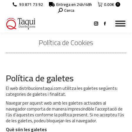
93 871 73 92
Entrega en 24h/48h
0.00
€
0
Search:
Cerca
Instagram
Facebook
page
page
Política de Cookies
opens
opens
in
in
You are here:
new
new
window
window
Política de galetes
El web distribucionstaqui.com utilitza les galetes següents:
categories de galetes i finalitat.
Navegar per aquest web amb les galetes activades al
navegador comporta de manera imprescindible l’acceptació de
l’ús d’aquestes conforme la política present. Si no accepteu l’ús
de les galetes, podeu bloquejar-les al navegador.
Què són les galetes