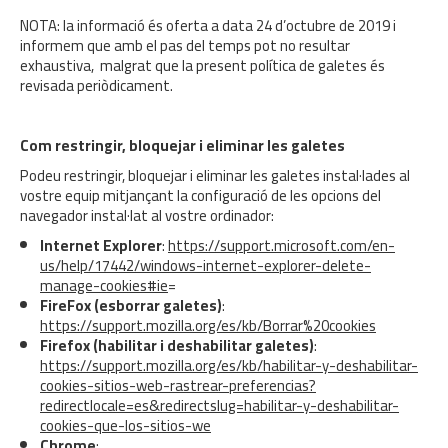
NOTA: la informació és oferta a data 24 d’octubre de 2019 i
informem que amb el pas del temps pot no resultar
exhaustiva, malgrat que la present política de galetes és
revisada periòdicament.
Com restringir, bloquejar i eliminar les galetes
Podeu restringir, bloquejar i eliminar les galetes instal·lades al
vostre equip mitjançant la configuració de les opcions del
navegador instal·lat al vostre ordinador:
Internet Explorer
:
https://support.microsoft.com/en-
us/help/17442/windows-internet-explorer-delete-
manage-cookies#ie
=
FireFox (esborrar galetes)
:
https://support.mozilla.org/es/kb/Borrar%20cookies
Firefox (habilitar i deshabilitar galetes)
:
https://support.mozilla.org/es/kb/habilitar-y-deshabilitar-
cookies-sitios-web-rastrear-preferencias?
redirectlocale=es&redirectslug=habilitar-y-deshabilitar-
cookies-que-los-sitios-we
Chrome
: