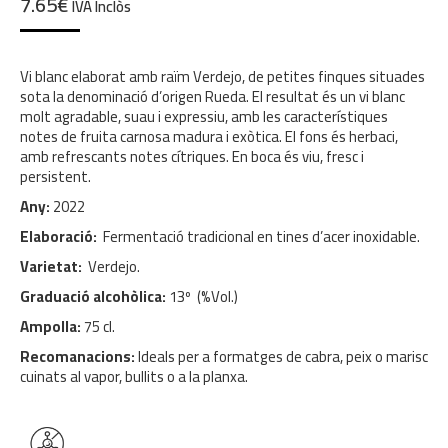
7.65
€
IVA Inclòs
Vi blanc elaborat amb raïm Verdejo, de petites finques situades
sota la denominació d’origen Rueda. El resultat és un vi blanc
molt agradable, suau i expressiu, amb les característiques
notes de fruita carnosa madura i exòtica. El fons és herbaci,
amb refrescants notes cítriques. En boca és viu, fresc i
persistent.
Any:
2022
Elaboració:
Fermentació tradicional en tines d’acer inoxidable.
Varietat:
Verdejo.
Graduació alcohòlica:
13º (%Vol.)
Ampolla:
75 cl.
Recomanacions:
Ideals per a formatges de cabra, peix o marisc
cuinats al vapor, bullits o a la planxa.