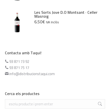
Les Sorts Jove D.O Montsant · Celler
Masroig
6.50
€
IVA Inclòs
Contacta amb Taqui!
93 871 73 92
93 871 75 17
info@distribucionstaqui.com
Cerca els productes
Search: