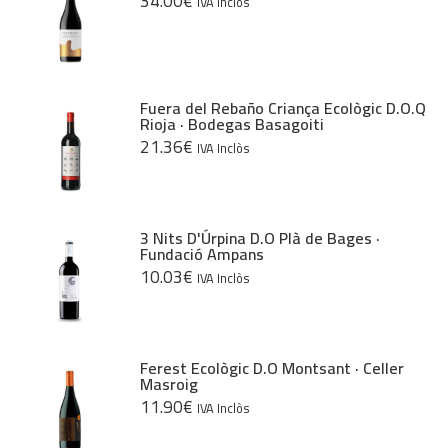
34.00
€
IVA Inclòs
Fuera del Rebaño Criança Ecològic D.O.Q
Rioja · Bodegas Basagoiti
21.36
€
IVA Inclòs
3 Nits D'Úrpina D.O Plà de Bages ·
Fundació Ampans
10.03
€
IVA Inclòs
Ferest Ecològic D.O Montsant · Celler
Masroig
11.90
€
IVA Inclòs