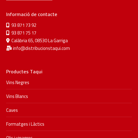
Informació de contacte
93 871 73 92
93 871 75 17
Calàbria 65, 08530 La Garriga
info@distribucionstaqui.com
Productes Taqui
Vins Negres
Vins Blancs
Caves
Formatges i Làctics
Olis i vinagres