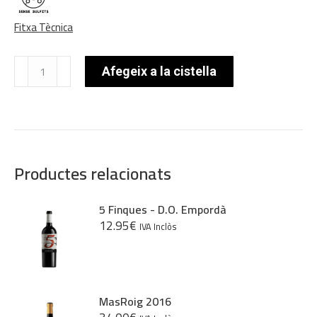
Fitxa Tècnica
quantitat
Afegeix a la cistella
de
Viña
Salceda
Rueda
Verdejo
-
D.O.
Productes relacionats
Rueda-
Castilla
León
5 Finques - D.O. Empordà
12.95
€
IVA Inclòs
MasRoig 2016