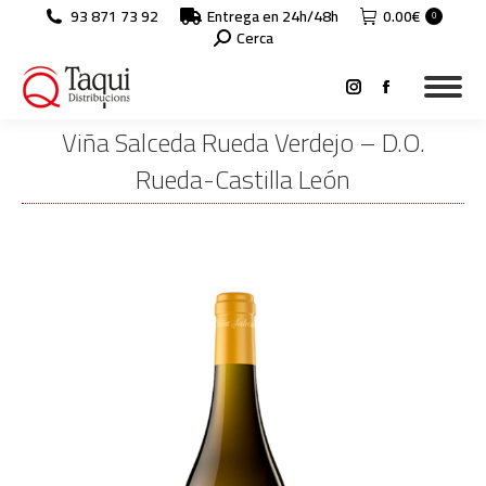
93 871 73 92
Entrega en 24h/48h
0.00
€
0
Search:
Cerca
Instagram
Facebook
page
page
Viña Salceda Rueda Verdejo – D.O.
opens
opens
Rueda-Castilla León
in
in
You are here:
new
new
window
window