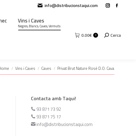
info@distribucionstaqui.com
Instagram
Facebook
page
page
ànec
Vins i Caves
opens
opens
Negres, Blancs, Caves, Vermuts
in
in
Search:
0.00
€
Cerca
0
new
new
window
window
You are here:
Home
Vins i Caves
Caves
Privat Brut Nature Rosé D.O. Cava
Contacta amb Taqui!
93 871 73 92
93 871 75 17
info@distribucionstaqui.com