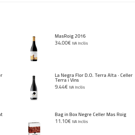
Rosé
D.O.
Cava
MasRoig 2016
34.00
€
IVA Inclòs
er
La Negra Flor D.O. Terra Alta · Celler
Terra i Vins
9.44
€
IVA Inclòs
nt
Bag in Box Negre Celler Mas Roig
11.10
€
IVA Inclòs