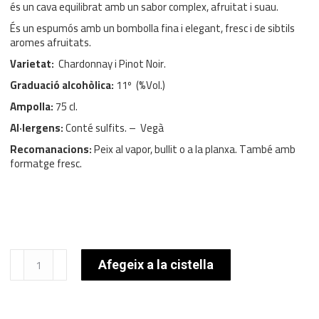
és un cava equilibrat amb un sabor complex, afruitat i suau.
És un espumós amb un bombolla fina i elegant, fresc i de sibtils
aromes afruitats.
Varietat:
Chardonnay i Pinot Noir.
Graduació alcohòlica:
11º (%Vol.)
Ampolla:
75 cl.
Al·lergens:
Conté sulfits. – Vegà
Recomanacions:
Peix al vapor, bullit o a la planxa. També amb
formatge fresc.
quantitat
Afegeix a la cistella
de
Privat
Brut
Nature