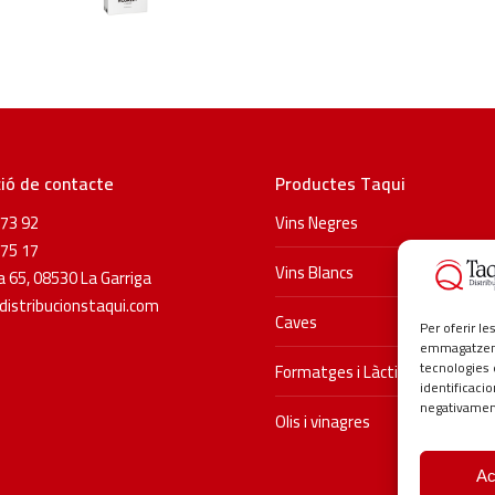
ió de contacte
Productes Taqui
73 92
Vins Negres
75 17
Vins Blancs
 65, 08530 La Garriga
istribucionstaqui.com
Caves
Per oferir l
emmagatzemar
tecnologies
Formatges i Làctics
identificaci
negativament
Olis i vinagres
Ac