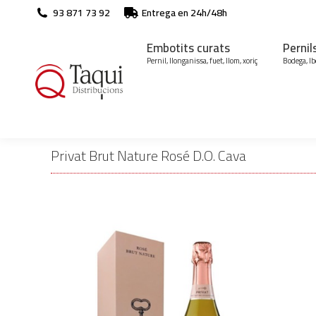
93 871 73 92
Entrega en 24h/48h
Embotits curats
Pernil
Pernil, llonganissa, fuet, llom, xoriç
Bodega, Ib
Privat Brut Nature Rosé D.O. Cava