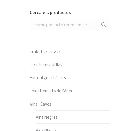
Cerca els productes
Search:
Embotits curats
Pernils i espatlles
Formatges i Làctics
Foie i Derivats de l’ànec
Vins i Caves
Vins Negres
Vins Blancs