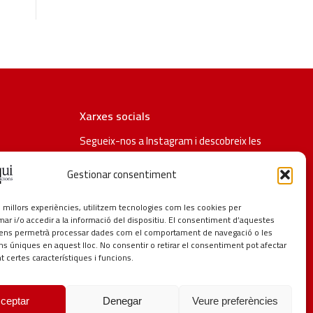
Xarxes socials
Segueix-nos a Instagram i descobreix les
últimes promocions i novetats de Taqui.
Gestionar consentiment
#taqui #distribucionstaqui #restauracio
#delicatessen #hosteleria #lagarriga
es millors experiències, utilitzem tecnologies com les cookies per
 i/o accedir a la informació del dispositiu. El consentiment d’aquestes
 ens permetrà processar dades com el comportament de navegació o les
ons úniques en aquest lloc. No consentir o retirar el consentiment pot afectar
 certes característiques i funcions.
ceptar
Denegar
Veure preferències