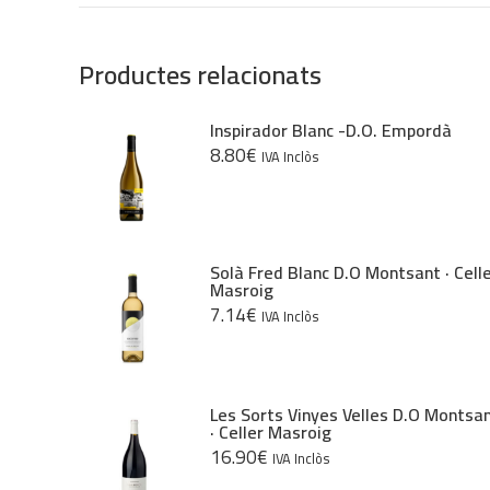
Productes relacionats
Inspirador Blanc -D.O. Empordà
8.80
€
IVA Inclòs
Solà Fred Blanc D.O Montsant · Cell
Masroig
7.14
€
IVA Inclòs
Les Sorts Vinyes Velles D.O Montsa
· Celler Masroig
16.90
€
IVA Inclòs