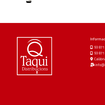
Informac
93 871 
93 871 
Calàbria
info@d