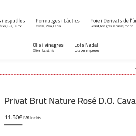
s i espatlles
Formatges i Làctics
Foie i Derivats de l’
èrica, Gla, Duroc
Ovella, Vaca, Cabra
Pernil, foie gras, mousse, confit
Olis i vinagres
Lots Nadal
Oliva i balsàmic
Lots per empreses
Privat Brut Nature Rosé D.O. Cava
11.50
€
IVA Inclòs