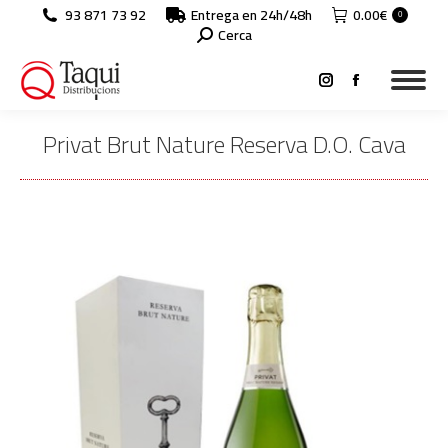
93 871 73 92
Entrega en 24h/48h
0.00
€
0
Search:
Cerca
Instagram
Facebook
page
page
Privat Brut Nature Reserva D.O. Cava
opens
opens
in
in
You are here:
new
new
window
window