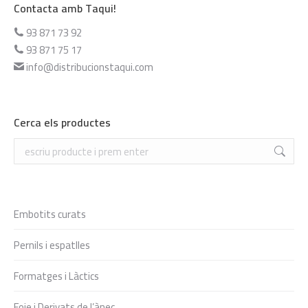
Contacta amb Taqui!
93 871 73 92
93 871 75 17
info@distribucionstaqui.com
Cerca els productes
Search:
Embotits curats
Pernils i espatlles
Formatges i Làctics
Foie i Derivats de l’ànec