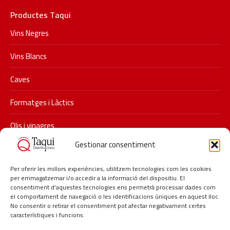
Productes Taqui
Vins Negres
Vins Blancs
Caves
Formatges i Làctics
Olis i vinagres
Gestionar consentiment
Xarxes socials
Segueix-nos a Instagram i descobreix les últimes promocions i
Per oferir les millors experiències, utilitzem tecnologies com les cookies
per emmagatzemar i/o accedir a la informació del dispositiu. El
novetats de Taqui.
consentiment d’aquestes tecnologies ens permetrà processar dades com
#taqui #distribucionstaqui #restauracio #delicatessen
el comportament de navegació o les identificacions úniques en aquest lloc.
No consentir o retirar el consentiment pot afectar negativament certes
#hosteleria #lagarriga
característiques i funcions.