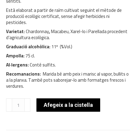
sentits.
Està elaborat a partir de raïm cultivat seguint el mètode de
producció ecològic certificat, sense afegir herbicides ni
pesticides.
Varietat:
Chardonnay
,
Macabeu, Xarel-lo i Parellada procedent
d’agricultura ecològica.
Graduació alcohòlica:
11º (%Vol.)
Ampolla:
75 cl.
Al·lergens:
Conté sulfits.
Recomanacions:
Marida bé amb peix i marisc al vapor, bullits o
a la planxa. També pots saborejar-lo amb formatges frescos i
verdures.
quantitat
Afegeix a la cistella
de
Privat
Brut
Nature
Reserva