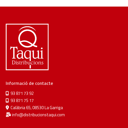
Informació de contacte
93 871 73 92
93 871 75 17
Calàbria 65, 08530 La Garriga
info@distribucionstaqui.com