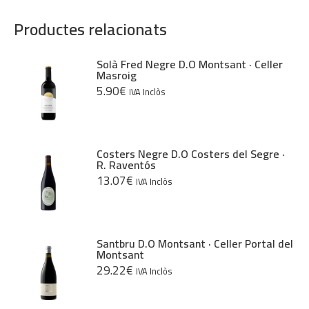
D.O.
Cava
Productes relacionats
Solà Fred Negre D.O Montsant · Celler
Masroig
5.90
€
IVA Inclòs
Costers Negre D.O Costers del Segre ·
R. Raventós
13.07
€
IVA Inclòs
Santbru D.O Montsant · Celler Portal del
Montsant
29.22
€
IVA Inclòs