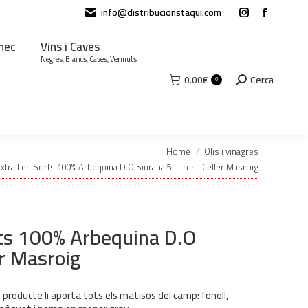
info@distribucionstaqui.com
Instagram
Facebook
page
page
ànec
Vins i Caves
opens
opens
Negres, Blancs, Caves, Vermuts
in
in
Search:
0.00
€
Cerca
0
new
new
window
window
Home
Olis i vinagres
 Extra Les Sorts 100% Arbequina D.O Siurana 5 Litres · Celler Masroig
orts 100% Arbequina D.O
er Masroig
 producte li aporta tots els matisos del camp: fonoll,