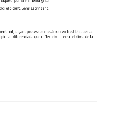
Tomàquet i poma en menor grau.
lç i el picant. Gens astringent.
vament mitjançant processos mecànics i en fred. D’aquesta
icitat diferenciada que reflecteix la terra i el clima de la