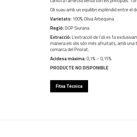
carxofa i ametlla verda són els principals. 
Oli suau amb un equilibri esplèndid entre el do
Varietats:
100% Oliva Arbequina
Regió:
DOP Siurana
Extracció:
L’extracció de l’oli es fa exclusi
manera els olis són més afruitats, amb una tip
comarca del Priorat.
Acidesa màxima:
0,1% – 0,15%
PRODUCTE NO DISPONIBLE
Fitxa Técnica