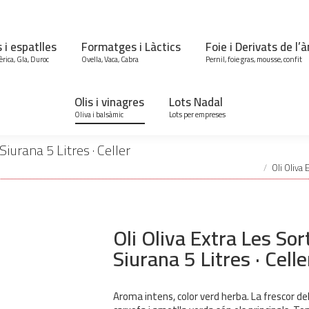
s i espatlles
Formatges i Làctics
Foie i Derivats de l’
èrica, Gla, Duroc
Ovella, Vaca, Cabra
Pernil, foie gras, mousse, confit
Olis i vinagres
Lots Nadal
Oliva i balsàmic
Lots per empreses
You are here:
iurana 5 Litres · Celler
Oli Oliva
Oli Oliva Extra Les S
Siurana 5 Litres · Cell
Aroma intens, color verd herba. La frescor del