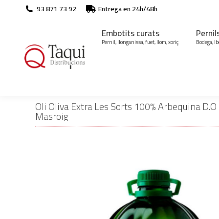
93 871 73 92
Entrega en 24h/48h
Embotits curats
Pernil
Pernil, llonganissa, fuet, llom, xoriç
Bodega, Ib
Oli Oliva Extra Les Sorts 100% Arbequina D.O S
Masroig