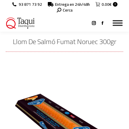
93 871 73 92
Entrega en 24h/48h
0.00
€
0
Search:
Cerca
Instagram
Facebook
page
page
Llom De Salmó Fumat Noruec 300gr
opens
opens
in
in
You are here:
new
new
window
window