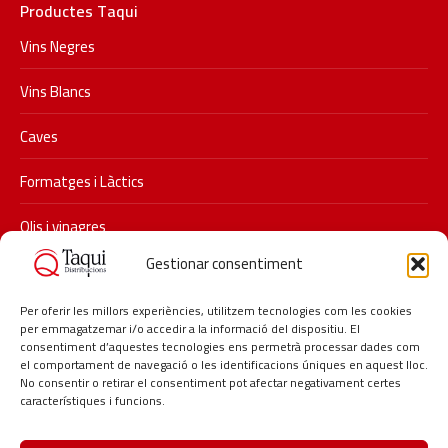
Productes Taqui
Vins Negres
Vins Blancs
Caves
Formatges i Làctics
Olis i vinagres
Gestionar consentiment
Xarxes socials
Segueix-nos a Instagram i descobreix les últimes promocions i
Per oferir les millors experiències, utilitzem tecnologies com les cookies
per emmagatzemar i/o accedir a la informació del dispositiu. El
novetats de Taqui.
consentiment d’aquestes tecnologies ens permetrà processar dades com
#taqui #distribucionstaqui #restauracio #delicatessen
el comportament de navegació o les identificacions úniques en aquest lloc.
No consentir o retirar el consentiment pot afectar negativament certes
#hosteleria #lagarriga
característiques i funcions.