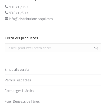
93 871 73 92
93 871 75 17
info@distribucionstaqui.com
Cerca els productes
Search:
Embotits curats
Pernils i espatlles
Formatges i Làctics
Foie i Derivats de l’ànec