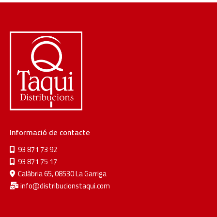
Informació de contacte
93 871 73 92
93 871 75 17
Calàbria 65, 08530 La Garriga
info@distribucionstaqui.com