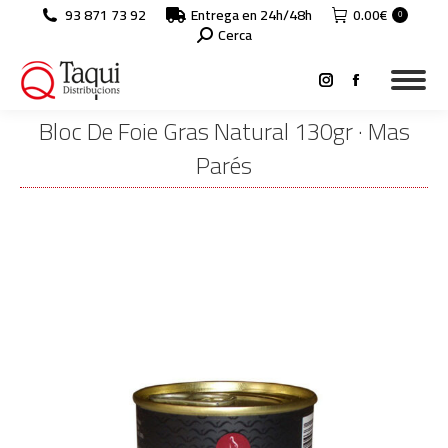
93 871 73 92
Entrega en 24h/48h
0.00
€
0
Search:
Cerca
Instagram
Facebook
page
page
Bloc De Foie Gras Natural 130gr · Mas
opens
opens
Parés
in
in
You are here:
new
new
window
window