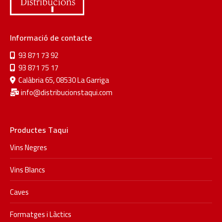
Informació de contacte
93 871 73 92
93 871 75 17
Calàbria 65, 08530 La Garriga
info@distribucionstaqui.com
Productes Taqui
Vins Negres
Vins Blancs
Caves
Formatges i Làctics