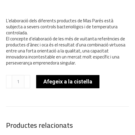
L’elaboració dels diferents productes de Mas Parés està
subjecta a severs controls bacteriològics i de temperatura
controlada.
El concepte d’elaboració de les més de vuitanta referències de
productes d’ànec i oca és el resultat d’una combinació virtuosa
entre una forta orientació a la qualitat, una capacitat
innovadora incontestable en un mercat molt específic i una
perseverança emprenedora singular.
quantitat
Afegeix a la cistella
de
Bloc
De
Foie
Gras
Natural
130gr
Productes relacionats
·
Mas