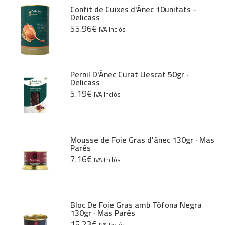
Parés
Confit de Cuixes d'Ànec 10unitats -
Delicass
55.96
€
IVA Inclòs
Pernil D'Ànec Curat Llescat 50gr ·
Delicass
5.19
€
IVA Inclòs
Mousse de Foie Gras d'ànec 130gr · Mas
Parés
7.16
€
IVA Inclòs
Bloc De Foie Gras amb Tòfona Negra
130gr · Mas Parés
15.23
€
IVA Inclòs