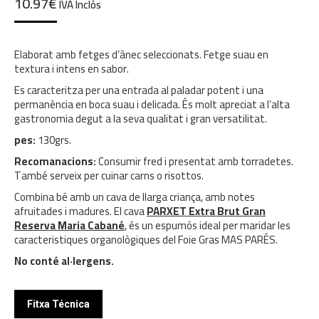
10.97
€
IVA Inclòs
Elaborat amb fetges d’ànec seleccionats. Fetge suau en
textura i intens en sabor.
Es caracteritza per una entrada al paladar potent i una
permanència en boca suau i delicada. És molt apreciat a l’alta
gastronomia degut a la seva qualitat i gran versatilitat.
pes:
130grs.
Recomanacions:
Consumir fred i presentat amb torradetes.
També serveix per cuinar carns o risottos.
Combina bé amb un cava de llarga criança, amb notes
afruitades i madures. El cava
PARXET Extra Brut Gran
Reserva Maria Cabané
, és un espumós ideal per maridar les
caracteristiques organològiques del Foie Gras MAS PARÉS.
No conté al·lergens.
Fitxa Técnica