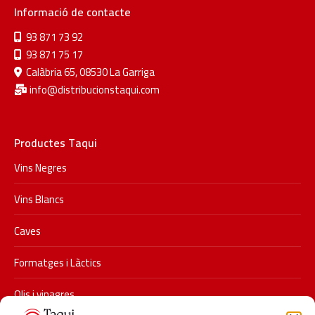
Informació de contacte
93 871 73 92
93 871 75 17
Calàbria 65, 08530 La Garriga
info@distribucionstaqui.com
Productes Taqui
Vins Negres
Vins Blancs
Caves
Formatges i Làctics
Olis i vinagres