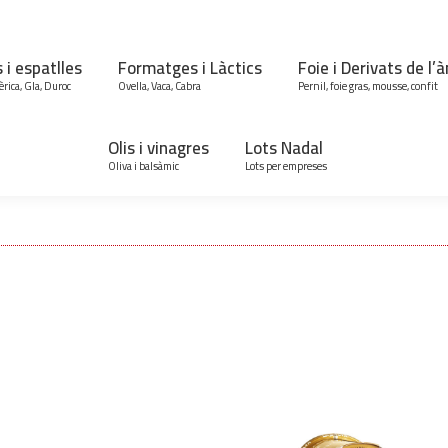
s i espatlles
Formatges i Làctics
Foie i Derivats de l’
èrica, Gla, Duroc
Ovella, Vaca, Cabra
Pernil, foie gras, mousse, confit
Olis i vinagres
Lots Nadal
Oliva i balsàmic
Lots per empreses