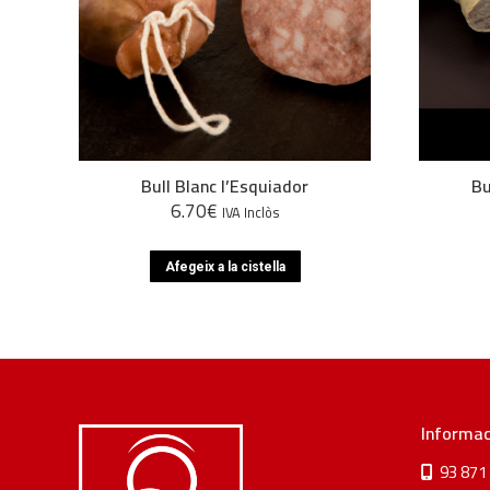
Bull Blanc l’Esquiador
Bu
6.70
€
IVA Inclòs
Afegeix a la cistella
Informac
93 871 