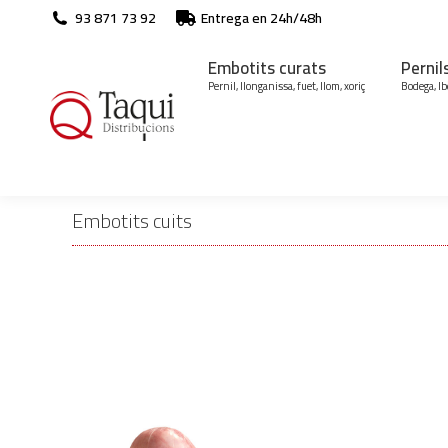
93 871 73 92
Entrega en 24h/48h
Embotits curats
Pernil
Pernil, llonganissa, fuet, llom, xoriç
Bodega, Ib
Embotits cuits