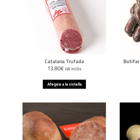
Catalana Trufada
Botifar
13.80
€
IVA Inclòs
Afegeix a la cistella