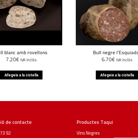
ll blanc amb rovellons
Bull negre l’Esquiad
7.20
€
6.70
€
IVA Inclòs
IVA Inclòs
Afegeix a la cistella
Afegeix a la cistella
ió de contacte
Productes Taqui
73 92
Vins Negres