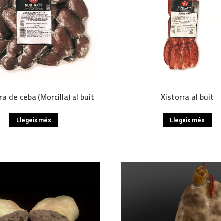
ra de ceba (Morcilla) al buit
Xistorra al buit
Llegeix més
Llegeix més