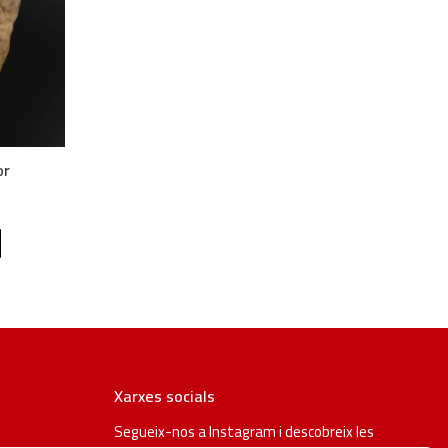
or
Xarxes socials
Segueix-nos a Instagram i descobreix les